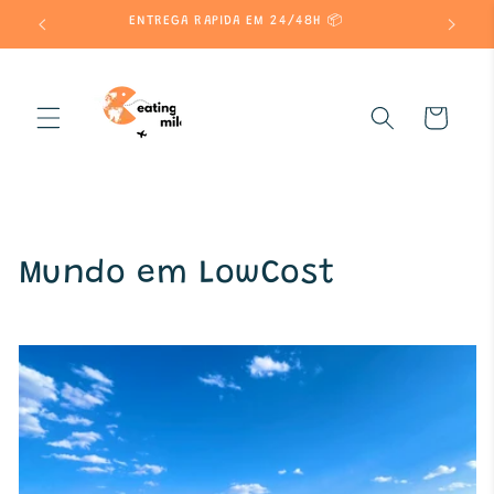
Saltar
 A 85€
ENTREGA RAPIDA EM 24/48H 📦
para o
conteúdo
Carrinho
Mundo em LowCost